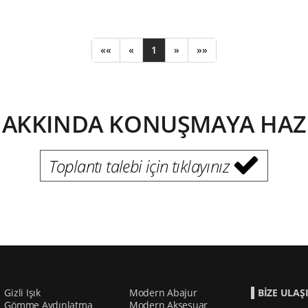
««
«
1
»
»»
HAKKINDA KONUŞMAYA HAZIR
Toplantı talebi için tıklayınız
Gizli Işık
Modern Abajur
BİZE ULAŞ
Gömme Aydınlatma
Modern Aksesuar