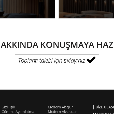
HAKKINDA KONUŞMAYA HAZIR
Toplantı talebi için tıklayınız
Gizli Işık
Modern Abajur
BİZE ULAŞ
Gömme Aydınlatma
Modern Aksesuar