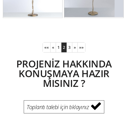
««
«
1
2
3
»
»»
PROJENİZ HAKKINDA
KONUŞMAYA HAZIR
MISINIZ ?
Toplantı talebi için tıklayınız