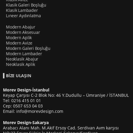
Klasik Galeri Boşluğu
Klasik Lambader
Lıneer Aydınlatma
Modern Abajur
Modern Aksesuar
Modern Aplik
Modern Avize
Modern Galeri Boşluğu
Modern Lambader
Neoklasik Abajur
Neoklasik Aplik
BİZE ULAŞIN
Morev Design-İstanbul
Keyap Çarşısı C-2 Blok No: 46 Y.Dudullu – Ümraniye / İSTANBUL
Tel: 0216 415 01 01
Cep: 0507 653 04 03
Email: info@morevdesign.com
Morev Design-Sakarya
Arabacı Alanı Mah. M.Akif Ersoy Cad. Serdivan Avm karşısı