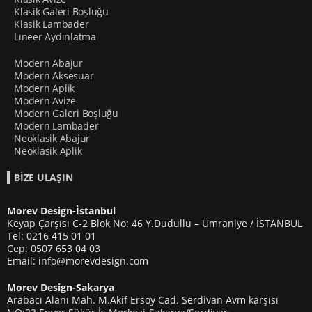
Klasik Galeri Boşluğu
Klasik Lambader
Lıneer Aydınlatma
Modern Abajur
Modern Aksesuar
Modern Aplik
Modern Avize
Modern Galeri Boşluğu
Modern Lambader
Neoklasik Abajur
Neoklasik Aplik
BİZE ULAŞIN
Morev Design-İstanbul
Keyap Çarşısı C-2 Blok No: 46 Y.Dudullu – Ümraniye / İSTANBUL
Tel: 0216 415 01 01
Cep: 0507 653 04 03
Email: info@morevdesign.com
Morev Design-Sakarya
Arabacı Alanı Mah. M.Akif Ersoy Cad. Serdivan Avm karşısı