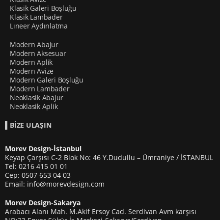
Klasik Galeri Boşluğu
Klasik Lambader
Lıneer Aydınlatma
Modern Abajur
Modern Aksesuar
Modern Aplik
Modern Avize
Modern Galeri Boşluğu
Modern Lambader
Neoklasik Abajur
Neoklasik Aplik
BİZE ULAŞIN
Morev Design-İstanbul
Keyap Çarşısı C-2 Blok No: 46 Y.Dudullu – Ümraniye / İSTANBUL
Tel: 0216 415 01 01
Cep: 0507 653 04 03
Email: info@morevdesign.com
Morev Design-Sakarya
Arabacı Alanı Mah. M.Akif Ersoy Cad. Serdivan Avm karşısı