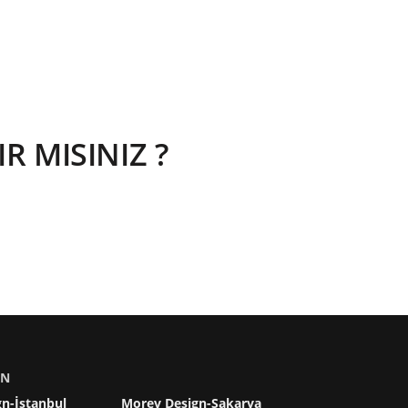
 MISINIZ ?
IN
n-İstanbul
Morev Design-Sakarya