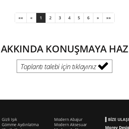
««
«
1
2
3
4
5
6
»
»»
HAKKINDA KONUŞMAYA HAZIR
Toplantı talebi için tıklayınız
Gizli Işık
Modern Abajur
BİZE ULAŞ
Gömme Aydınlatma
Modern Aksesuar
Morev Desig