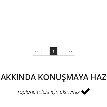
««
«
1
»
»»
HAKKINDA KONUŞMAYA HAZIR
Toplantı talebi için tıklayınız