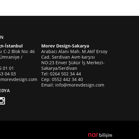
IN
n-İstanbul
Morev Design-Sakarya
ı C-2 Blok No: 46
Arabacı Alanı Mah. M.Akif Ersoy
 Ümraniye /
Cad. Serdivan Avm karşısı
NO:23 Enver Şükür İş Merkezi-
5 01 01
Sakarya/Serdivan
53 04 03
Tel: 0264 502 34 44
@morevdesign.com
Cep: 0552 442 34 40
Email: info@morevdesign.com
EDYA