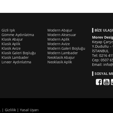
Gizli Işık
Modern Abajur
BİZE ULAŞ
Gömme Aydınlatma
Modern Aksesuar
Morev Desig
Klasik Abajur
Modern Aplik
Keyap Çarşıs
Klasik Aplik
Modern Avize
Y.Dudullu –
Klasik Avize
Modern Galeri Boşluğu
İSTANBUL
Klasik Galeri Boşluğu
Modern Lambader
Tel: 0216 41
Klasik Lambader
Neoklasik Abajur
Cep: 0507 6
Lıneer Aydınlatma
Neoklasik Aplik
Email: info
SOSYAL M
. |
Gizlilik
|
Yasal Uyarı