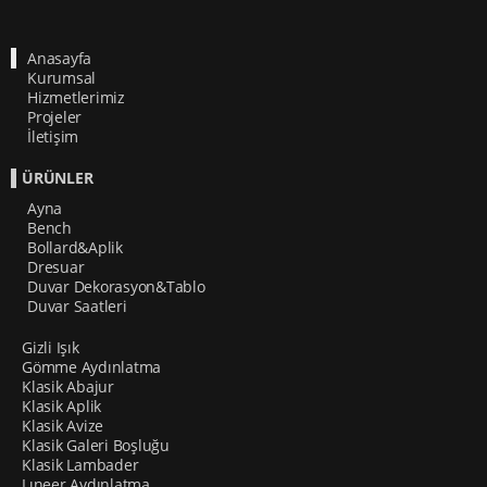
Anasayfa
Kurumsal
Hizmetlerimiz
Projeler
İletişim
ÜRÜNLER
Ayna
Bench
Bollard&Aplik
Dresuar
Duvar Dekorasyon&Tablo
Duvar Saatleri
Gizli Işık
Gömme Aydınlatma
Klasik Abajur
Klasik Aplik
Klasik Avize
Klasik Galeri Boşluğu
Klasik Lambader
Lıneer Aydınlatma