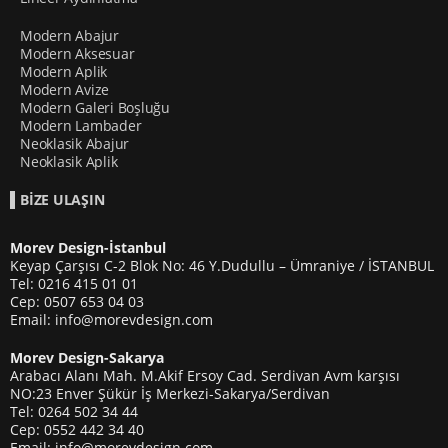
Modern Abajur
Modern Aksesuar
Modern Aplik
Modern Avize
Modern Galeri Boşluğu
Modern Lambader
Neoklasik Abajur
Neoklasik Aplik
BİZE ULAŞIN
Morev Design-İstanbul
Keyap Çarşısı C-2 Blok No: 46 Y.Dudullu – Ümraniye / İSTANBUL
Tel: 0216 415 01 01
Cep: 0507 653 04 03
Email: info@morevdesign.com
Morev Design-Sakarya
Arabacı Alanı Mah. M.Akif Ersoy Cad. Serdivan Avm karşısı
NO:23 Enver Şükür İş Merkezi-Sakarya/Serdivan
Tel: 0264 502 34 44
Cep: 0552 442 34 40
Email: info@morevdesign.com