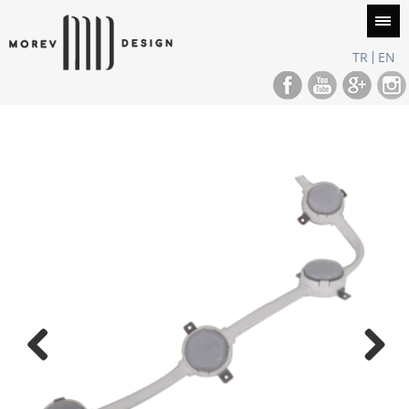
TR
EN