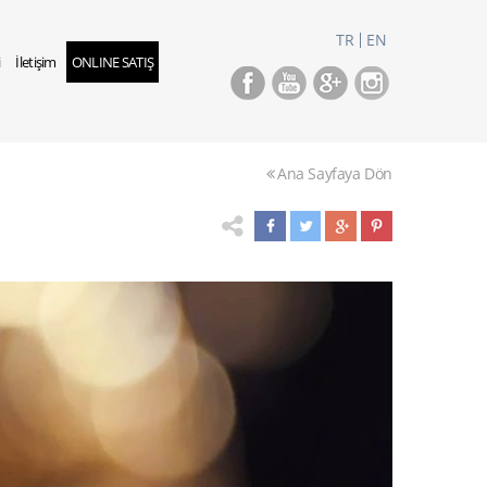
TR
EN
i
İletişim
ONLINE SATIŞ
Ana Sayfaya Dön