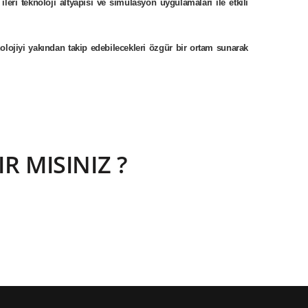
eri teknoloji altyapısı ve simülasyon uygulamaları ile etkili
olojiyi yakından takip edebilecekleri özgür bir ortam sunarak
 MISINIZ ?