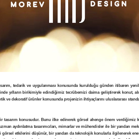
sarım, tedarik ve uygulanması konusunda kurulduğu günden itibaren yenilik
nde yılların birikimiyle edindiğimiz tecrübemizi daima geliştirerek konut, alı
 ve dekoratif ürünler konusunda projenizin ihtiyaçlarını uluslararası standa
n bir tasarım konusudur. Bunu ilke edinerek görsel ahenge önem verdiğimiz ka
da uzman aydınlatma tasarımcıları, mimarlar ve mühendisler ile bir yandan 
görsel etkilerini düşünür, bir yandan da teknolojik konularla ilgilenerek en