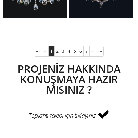
««
«
1
2
3
4
5
6
7
»
»»
PROJENİZ HAKKINDA
KONUŞMAYA HAZIR
MISINIZ ?
Toplantı talebi için tıklayınız