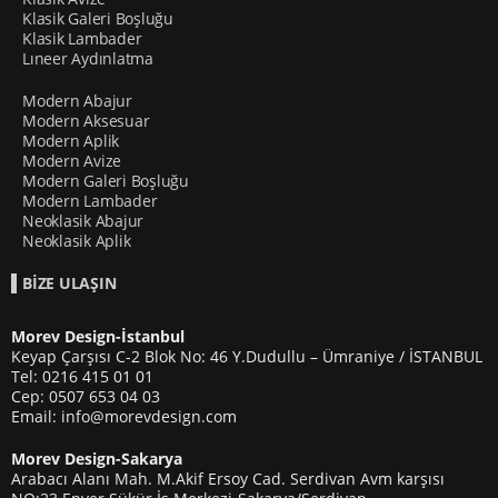
Klasik Galeri Boşluğu
Klasik Lambader
Lıneer Aydınlatma
Modern Abajur
Modern Aksesuar
Modern Aplik
Modern Avize
Modern Galeri Boşluğu
Modern Lambader
Neoklasik Abajur
Neoklasik Aplik
BİZE ULAŞIN
Morev Design-İstanbul
Keyap Çarşısı C-2 Blok No: 46 Y.Dudullu – Ümraniye / İSTANBUL
Tel: 0216 415 01 01
Cep: 0507 653 04 03
Email: info@morevdesign.com
Morev Design-Sakarya
Arabacı Alanı Mah. M.Akif Ersoy Cad. Serdivan Avm karşısı