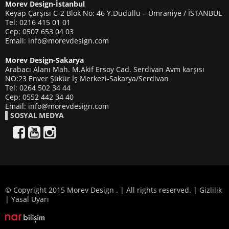
Morev Design-İstanbul
Keyap Çarşısı C-2 Blok No: 46 Y.Dudullu – Ümraniye / İSTANBUL
Tel: 0216 415 01 01
Cep: 0507 653 04 03
Email: info@morevdesign.com
Morev Design-Sakarya
Arabacı Alanı Mah. M.Akif Ersoy Cad. Serdivan Avm karşısı
NO:23 Enver Şükür İş Merkezi-Sakarya/Serdivan
Tel: 0264 502 34 44
Cep: 0552 442 34 40
Email: info@morevdesign.com
SOSYAL MEDYA
© Copyright 2015 Morev Design . | All rights reserved. |
Gizlilik
|
Yasal Uyarı