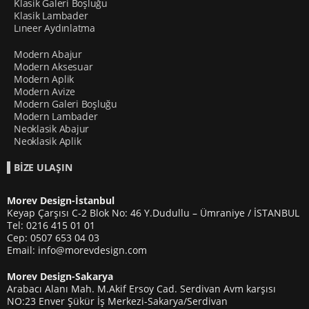
Klasik Galeri Boşluğu
Klasik Lambader
Lıneer Aydınlatma
Modern Abajur
Modern Aksesuar
Modern Aplik
Modern Avize
Modern Galeri Boşluğu
Modern Lambader
Neoklasik Abajur
Neoklasik Aplik
BİZE ULAŞIN
Morev Design-İstanbul
Keyap Çarşısı C-2 Blok No: 46 Y.Dudullu – Ümraniye / İSTANBUL
Tel: 0216 415 01 01
Cep: 0507 653 04 03
Email: info@morevdesign.com
Morev Design-Sakarya
Arabacı Alanı Mah. M.Akif Ersoy Cad. Serdivan Avm karşısı
NO:23 Enver Şükür İş Merkezi-Sakarya/Serdivan