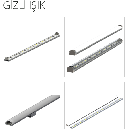
GİZLİ IŞIK