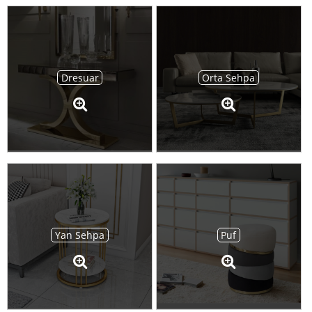
Dresuar
Orta Sehpa
Yan Sehpa
Puf